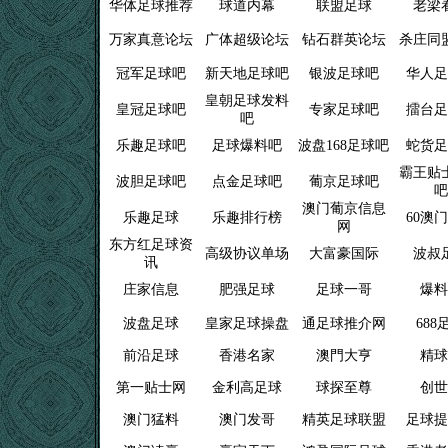
华体足球推荐
球道内幕
联盟足球
老梁
万家真意论坛
广体超级论坛
钻石群英论坛
杀庄同
冠军足球吧
新天地足球吧
银波足球吧
华人足
皇朝足球发料
皇冠足球吧
专家足球吧
擂台足
吧
乐趣足球吧
足球爆料吧
波盘168足球吧
蛇货足
霸王贴
波胆足球吧
点金足球吧
葡京足球吧
吧
澳门葡京信息
乐趣足球
乐趣排行榜
60澳
网
东方红足球资
高级协议单场
大富豪国际
波叔
讯
庄家信息
肥强足球
足球一哥
爆料
波盘足球
皇家足球操盘
通足球推介网
688
前沿足球
香港名家
澳門大亨
精球
第一贴士网
金利高足球
球探至尊
创世
澳门猛料
澳门发哥
精英足球联盟
足球提