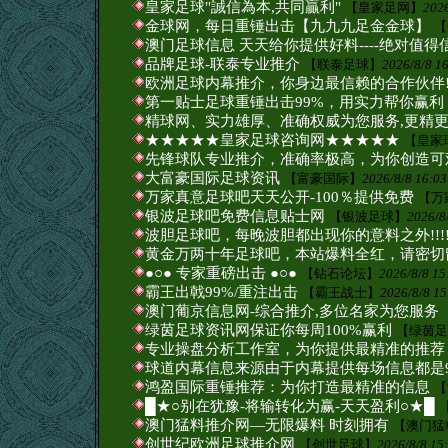
皇家足球"誠信為本,共同贏利"
【皇家足网】
2026
金球网，每日重锤出击【九九九足金金球】
【
澳门足球信息 天天给你提供好料----绝对值得
品牌足球-联泰专业推介
【联泰足球】
2026/8/8 1
欧洲足球内幕推介，你身边最信赖的合作伙伴!!
第一贴士足球重锤出击99%，用实力帮你赢利
精球网、实力雄厚、准确权威为您服务,更精
★★★★★皇家足球咨询网★★★★★
【皇家
先锋球队专业推介，准确率极高，为你创造可观
大富豪国际足球资讯
【富豪国际】
2026/8/8 16:03
万家真意足球吧天天公开-100％提供免费
【万
银波足球吧免费信息贴士网
【银波足球】
2026/8
波胆足球吧，每晚波胆都出现你的意料之外!!!!!!
黄金万两十年足球吧，本站爆料全红，请密切
●○● 专家重磅出击 ●○●
【钻石论坛】
2026/8/8 15
霸王出戟99%/重注出击
【霸王战士】
2026/8/8 15
澳门葡京信息网-综合推介,多位名家为您服务
绿茵足球资讯网保证你每周100%赢利
【绿茵足
专业操盘分析工作室，为你提供最精准的推荐
球道内幕信息来源由于内幕提供每场信息都是9
鸿盈国际重锤推荐：为你打造最精准的信息
【
█★○别在犹豫-将输转化为赢-天天盈利○★█
澳门猛料推介网—无限爆料 时刻拥有
【澳门猛
创世纪欧洲足球推介网
【创世足球】
2026/8/8 15